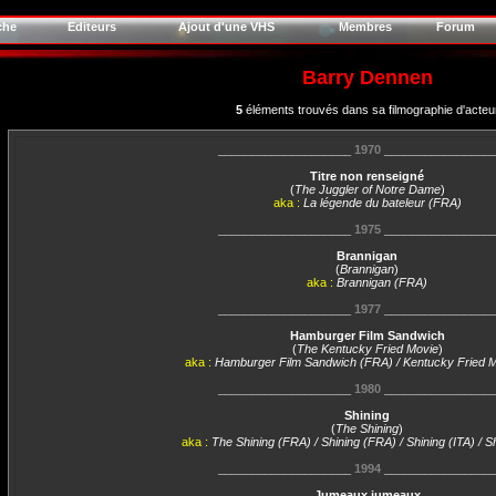
che
Editeurs
Ajout d'une VHS
Membres
Forum
Barry Dennen
5
éléments trouvés dans sa filmographie d'acteu
____________________
1970
________________
Titre non renseigné
(
The Juggler of Notre Dame
)
aka :
La légende du bateleur (FRA)
____________________
1975
________________
Brannigan
(
Brannigan
)
aka :
Brannigan (FRA)
____________________
1977
________________
Hamburger Film Sandwich
(
The Kentucky Fried Movie
)
aka :
Hamburger Film Sandwich (FRA) / Kentucky Fried 
____________________
1980
________________
Shining
(
The Shining
)
aka :
The Shining (FRA) / Shining (FRA) / Shining (ITA) / S
____________________
1994
________________
Jumeaux jumeaux