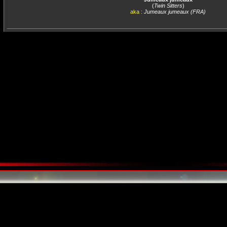
(
Twin Sitters
)
aka :
Jumeaux jumeaux (FRA)