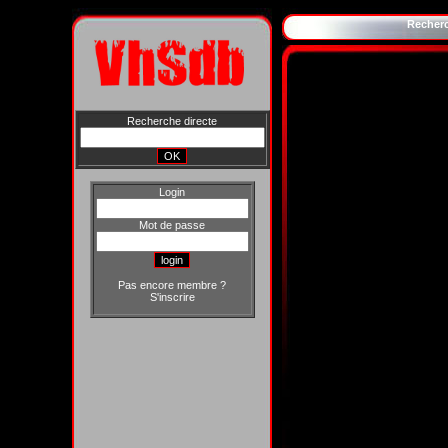
Recher
Recherche directe
Login
Mot de passe
Pas encore membre ?
S'inscrire