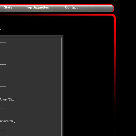
Stats
Top Jaquettes
Contact
r
____
____
____
Movie (DE)
____
hining (DE)
____