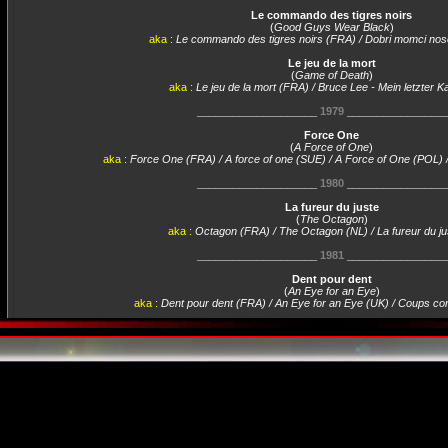
Le commando des tigres noirs
(
Good Guys Wear Black
)
aka :
Le commando des tigres noirs (FRA) / Dobri momci no
Le jeu de la mort
(
Game of Death
)
aka :
Le jeu de la mort (FRA) / Bruce Lee - Mein letzter 
____________________
1979
________________
Force One
(
A Force of One
)
aka :
Force One (FRA) / A force of one (SUE) / A Force of One (POL) 
____________________
1980
________________
La fureur du juste
(
The Octagon
)
aka :
Octagon (FRA) / The Octagon (NL) / La fureur du j
____________________
1981
________________
Dent pour dent
(
An Eye for an Eye
)
aka :
Dent pour dent (FRA) / An Eye for an Eye (UK) / Coups co
____________________
1982
________________
L'exécuteur de Hong Kong
(
Forced Vengeance
)
aka :
L'exécuteur de Hong Kong (FRA) / Forced Vengea
Horreur dans la ville
(
Silent Rage
)
aka :
Horreur dans la ville (FRA)
____________________
1983
________________