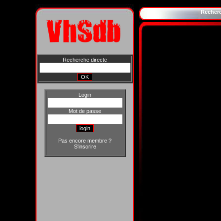
Recher
Recherche directe
Login
Mot de passe
Pas encore membre ?
S'inscrire