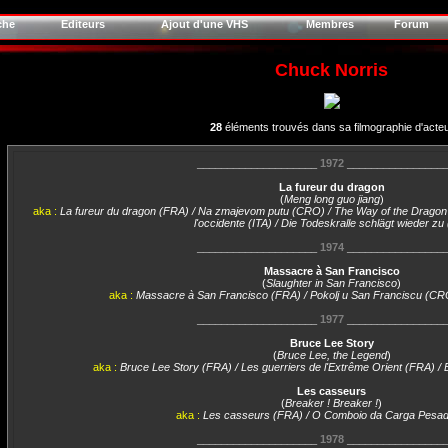
che
Editeurs
Ajout d'une VHS
Membres
Forum
Chuck Norris
28
éléments trouvés dans sa filmographie d'acte
____________________
1972
________________
La fureur du dragon
(
Meng long guo jiang
)
aka :
La fureur du dragon (FRA) / Na zmajevom putu (CRO) / The Way of the Dragon (
l'occidente (ITA) / Die Todeskralle schlägt wieder zu
____________________
1974
________________
Massacre à San Francisco
(
Slaughter in San Francisco
)
aka :
Massacre à San Francisco (FRA) / Pokolj u San Franciscu (CR
____________________
1977
________________
Bruce Lee Story
(
Bruce Lee, the Legend
)
aka :
Bruce Lee Story (FRA) / Les guerriers de l'Extrême Orient (FRA) 
Les casseurs
(
Breaker ! Breaker !
)
aka :
Les casseurs (FRA) / O Comboio da Carga Pesa
____________________
1978
________________