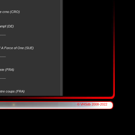
se crno (CRO)
Kampf (DE)
____
/ A Force of One (SUE)
____
uste (FRA)
____
ntre coups (FRA)
____
© VHSdb 2008-2022
nce (UK)
____