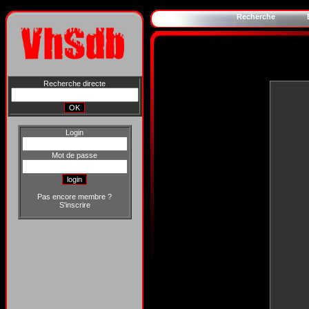
Recherche
Recherche directe
Login
Mot de passe
Pas encore membre ?
S'inscrire