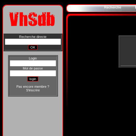
Recherche
Recherche directe
Login
Mot de passe
Pas encore membre ?
S'inscrire