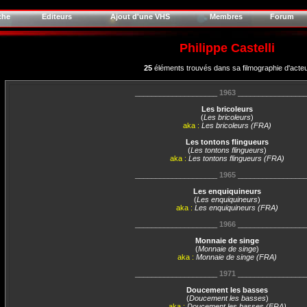
che
Editeurs
Ajout d'une VHS
Membres
Forum
Philippe Castelli
25
éléments trouvés dans sa filmographie d'acte
____________________
1963
________________
Les bricoleurs
(
Les bricoleurs
)
aka :
Les bricoleurs (FRA)
Les tontons flingueurs
(
Les tontons flingueurs
)
aka :
Les tontons flingueurs (FRA)
____________________
1965
________________
Les enquiquineurs
(
Les enquiquineurs
)
aka :
Les enquiquineurs (FRA)
____________________
1966
________________
Monnaie de singe
(
Monnaie de singe
)
aka :
Monnaie de singe (FRA)
____________________
1971
________________
Doucement les basses
(
Doucement les basses
)
aka :
Doucement les basses (FRA)