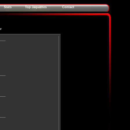
Stats
Top Jaquettes
Contact
ur
____
____
____
____