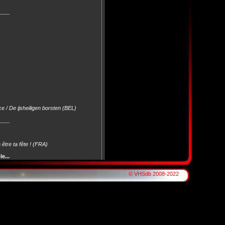
____
 / De ijsheiligen borsten (BEL)
____
 être ta fête ! (FRA)
e...
..
)
e (FRA)
© VHSdb 2008-2022
____