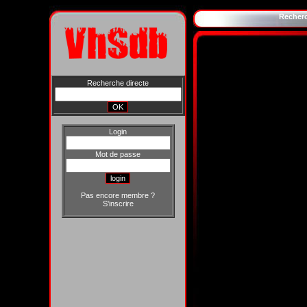
Recher
Recherche directe
Login
Mot de passe
Pas encore membre ?
S'inscrire