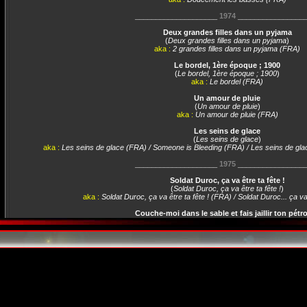
____________________
1974
________________
Deux grandes filles dans un pyjama
(
Deux grandes filles dans un pyjama
)
aka :
2 grandes filles dans un pyjama (FRA)
Le bordel, 1ère époque ; 1900
(
Le bordel, 1ère époque ; 1900
)
aka :
Le bordel (FRA)
Un amour de pluie
(
Un amour de pluie
)
aka :
Un amour de pluie (FRA)
Les seins de glace
(
Les seins de glace
)
aka :
Les seins de glace (FRA) / Someone is Bleeding (FRA) / Les seins de glace
____________________
1975
________________
Soldat Duroc, ça va être ta fête !
(
Soldat Duroc, ça va être ta fête !
)
aka :
Soldat Duroc, ça va être ta fête ! (FRA) / Soldat Duroc... ça va
Couche-moi dans le sable et fais jaillir ton pétrol
(
Couche-moi dans le sable et fais jaillir ton pétrole.
aka :
Couche-moi dans le sable et fais jaillir ton pétrol
Ce cher Victor
(
Ce cher Victor
)
aka :
Ce cher Victor (FRA)
____________________
1977
________________
Black-out
(
Black-out
)