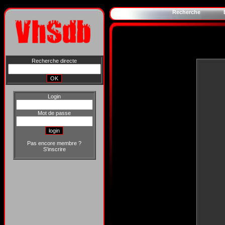
Recherche
Recherche directe
Login
Mot de passe
Pas encore membre ?
S'inscrire