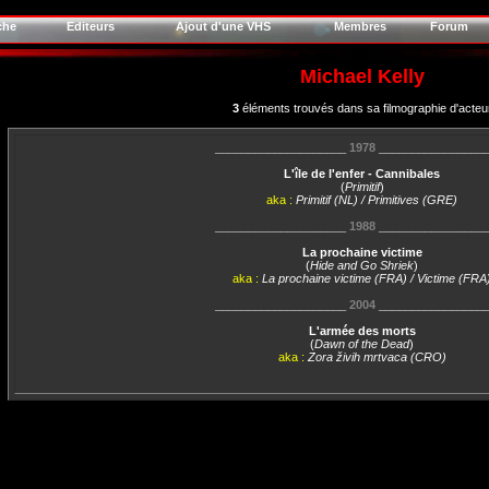
che
Editeurs
Ajout d'une VHS
Membres
Forum
Michael Kelly
3
éléments trouvés dans sa filmographie d'acteu
____________________
1978
________________
L'île de l'enfer - Cannibales
(
Primitif
)
aka :
Primitif (NL) / Primitives (GRE)
____________________
1988
________________
La prochaine victime
(
Hide and Go Shriek
)
aka :
La prochaine victime (FRA) / Victime (FRA
____________________
2004
________________
L'armée des morts
(
Dawn of the Dead
)
aka :
Zora živih mrtvaca (CRO)