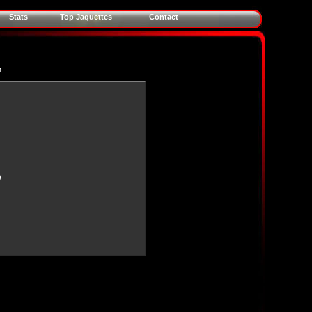
Stats
Top Jaquettes
Contact
r
____
____
)
____