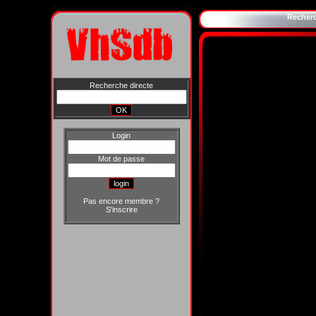
Recher
Recherche directe
Login
Mot de passe
Pas encore membre ?
S'inscrire