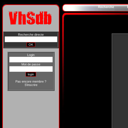
Recherche
Recherche directe
Login
Mot de passe
Pas encore membre ?
S'inscrire