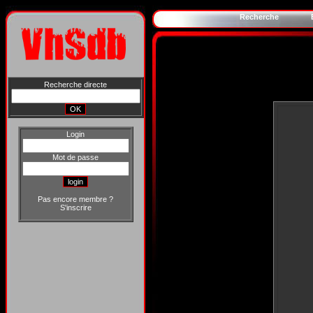
Recherche
Recherche directe
Login
Mot de passe
Pas encore membre ?
S'inscrire