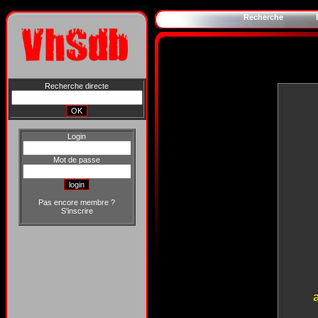
Recherche
Recherche directe
Login
Mot de passe
Pas encore membre ?
S'inscrire