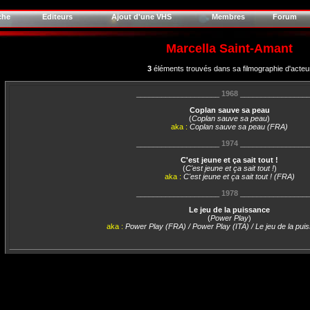
che
Editeurs
Ajout d'une VHS
Membres
Forum
Marcella Saint-Amant
3
éléments trouvés dans sa filmographie d'acteu
____________________
1968
________________
Coplan sauve sa peau
(
Coplan sauve sa peau
)
aka :
Coplan sauve sa peau (FRA)
____________________
1974
________________
C'est jeune et ça sait tout !
(
C'est jeune et ça sait tout !
)
aka :
C'est jeune et ça sait tout ! (FRA)
____________________
1978
________________
Le jeu de la puissance
(
Power Play
)
aka :
Power Play (FRA) / Power Play (ITA) / Le jeu de la pu