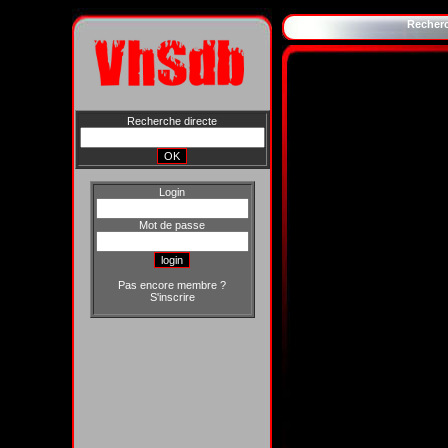
Recher
Recherche directe
Login
Mot de passe
Pas encore membre ?
S'inscrire