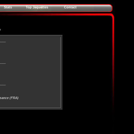
Stats
Top Jaquettes
Contact
r
____
____
____
issance (FRA)