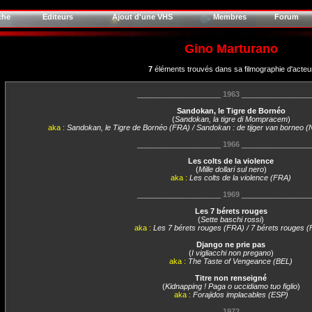
che
Editeurs
Ajout d'une VHS
Membres
Forum
Gino Marturano
7
éléments trouvés dans sa filmographie d'acteu
____________________
1963
________________
Sandokan, le Tigre de Bornéo
(
Sandokan, la tigre di Mompracem
)
aka :
Sandokan, le Tigre de Bornéo (FRA) / Sandokan : de tijger van borneo (
____________________
1966
________________
Les colts de la violence
(
Mille dollari sul nero
)
aka :
Les colts de la violence (FRA)
____________________
1969
________________
Les 7 bérets rouges
(
Sette baschi rossi
)
aka :
Les 7 bérets rouges (FRA) / 7 bérets rouges 
Django ne prie pas
(
I vigliacchi non pregano
)
aka :
The Taste of Vengeance (BEL)
Titre non renseigné
(
Kidnapping ! Paga o uccidiamo tuo figlio
)
aka :
Forajidos implacables (ESP)
____________________
1972
________________