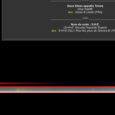
Deux frères appelés Trinita
(
Due fratelli
)
aka :
Jesse & Lester (FRA)
____________________
1980
________________
Nom de code : S.H.E.
(
S+H+E: Security Hazards Expert
)
aka :
S+H+E (NL) / Pour les yeux de Jessica B. (