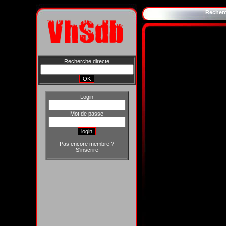
Recher
Recherche directe
Login
Mot de passe
Pas encore membre ?
S'inscrire