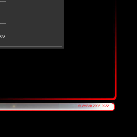
____
FRA)
© VHSdb 2008-2022