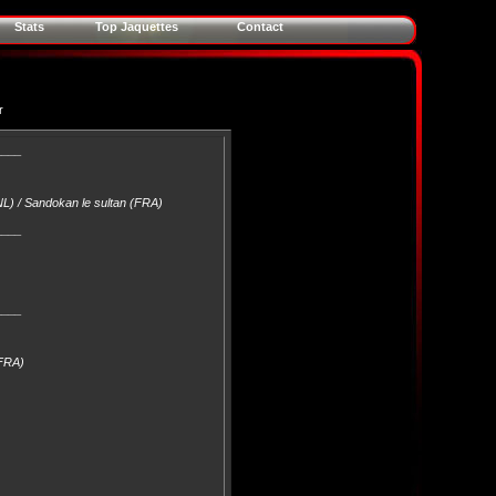
Stats
Top Jaquettes
Contact
r
____
NL) / Sandokan le sultan (FRA)
____
____
(FRA)
____