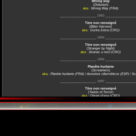
Wrong way
(
Delusion
)
aka :
Wrong Way (FRA)
____________________
1993
________________
Titre non renseigné
(
Bitter Harvest
)
aka :
Gorka žetva (CRO)
____________________
1994
________________
Titre non renseigné
(
Stranger by Night
)
aka :
Stranac u noći (CRO)
____________________
1995
________________
Planète hurlante
(
Screamers
)
aka :
Planète hurlante (FRA) / Asesinos cibernéticos (ESP) / 
____________________
1997
________________
Titre non renseigné
(
Twists of Terror
)
aka :
Obrati užasa (CRO)
____________________
2000
________________
Sanctimony
(
Sanctimony
)
aka :
Sanctimony (FRA)