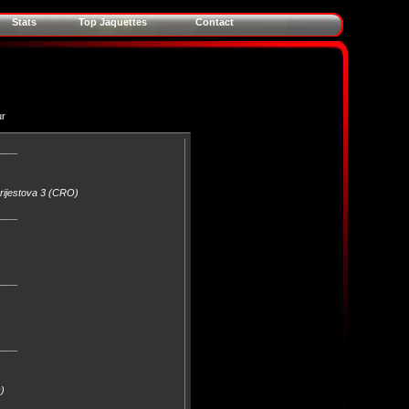
Stats
Top Jaquettes
Contact
ur
____
Brijestova 3 (CRO)
____
____
____
O)