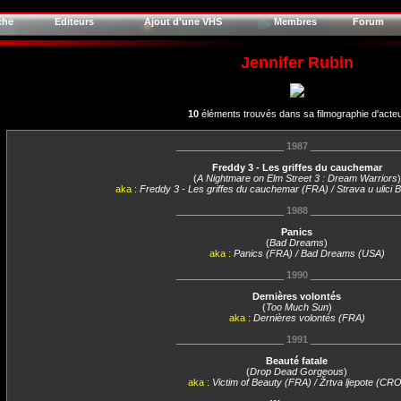
che
Editeurs
Ajout d'une VHS
Membres
Forum
Jennifer Rubin
10
éléments trouvés dans sa filmographie d'acte
____________________
1987
________________
Freddy 3 - Les griffes du cauchemar
(
A Nightmare on Elm Street 3 : Dream Warriors
)
aka :
Freddy 3 - Les griffes du cauchemar (FRA) / Strava u ulici 
____________________
1988
________________
Panics
(
Bad Dreams
)
aka :
Panics (FRA) / Bad Dreams (USA)
____________________
1990
________________
Dernières volontés
(
Too Much Sun
)
aka :
Dernières volontés (FRA)
____________________
1991
________________
Beauté fatale
(
Drop Dead Gorgeous
)
aka :
Victim of Beauty (FRA) / Žrtva ljepote (CR