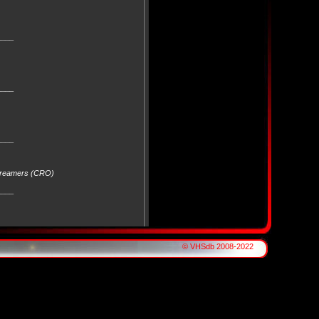
____
____
____
Screamers (CRO)
____
____
© VHSdb 2008-2022