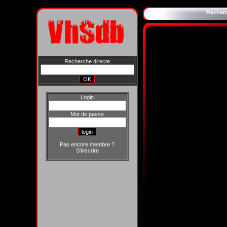
Recher
Recherche directe
Login
Mot de passe
Pas encore membre ?
S'inscrire