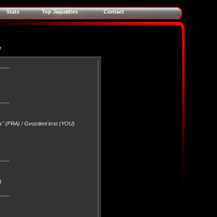
Stats
Top Jaquettes
Contact
r
____
____
es" (FRA) / Gvozdeni krst (YOU)
____
)
____