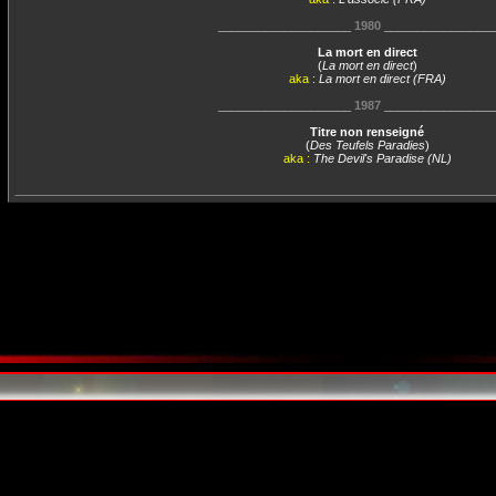
____________________
1980
________________
La mort en direct
(
La mort en direct
)
aka :
La mort en direct (FRA)
____________________
1987
________________
Titre non renseigné
(
Des Teufels Paradies
)
aka :
The Devil's Paradise (NL)