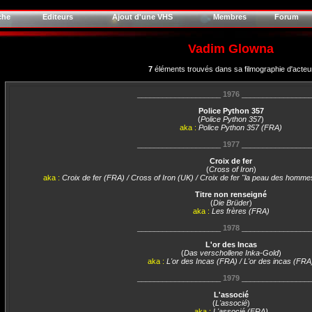
che
Editeurs
Ajout d'une VHS
Membres
Forum
Vadim Glowna
7
éléments trouvés dans sa filmographie d'acteu
____________________
1976
________________
Police Python 357
(
Police Python 357
)
aka :
Police Python 357 (FRA)
____________________
1977
________________
Croix de fer
(
Cross of Iron
)
aka :
Croix de fer (FRA) / Cross of Iron (UK) / Croix de fer "la peau des homm
Titre non renseigné
(
Die Brüder
)
aka :
Les frères (FRA)
____________________
1978
________________
L'or des Incas
(
Das verschollene Inka-Gold
)
aka :
L'or des Incas (FRA) / L'or des incas (FRA
____________________
1979
________________
L'associé
(
L'associé
)
aka :
L'associé (FRA)