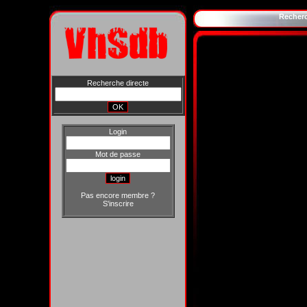
Recher
Recherche directe
Login
Mot de passe
Pas encore membre ?
S'inscrire