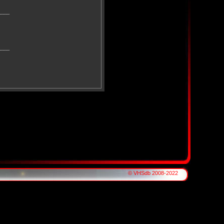
____
____
© VHSdb 2008-2022