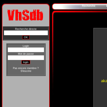
Recherche
Recherche directe
Login
Mot de passe
Pas encore membre ?
S'inscrire
aka