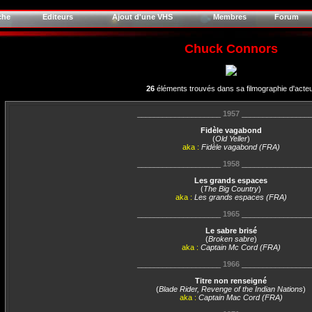
che
Editeurs
Ajout d'une VHS
Membres
Forum
Chuck Connors
26
éléments trouvés dans sa filmographie d'acte
____________________
1957
________________
Fidèle vagabond
(
Old Yeller
)
aka :
Fidèle vagabond (FRA)
____________________
1958
________________
Les grands espaces
(
The Big Country
)
aka :
Les grands espaces (FRA)
____________________
1965
________________
Le sabre brisé
(
Broken sabre
)
aka :
Captain Mc Cord (FRA)
____________________
1966
________________
Titre non renseigné
(
Blade Rider, Revenge of the Indian Nations
)
aka :
Captain Mac Cord (FRA)