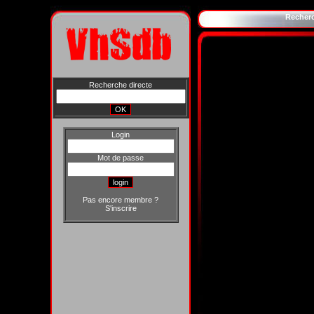
Recher
Recherche directe
Login
Mot de passe
Pas encore membre ?
S'inscrire