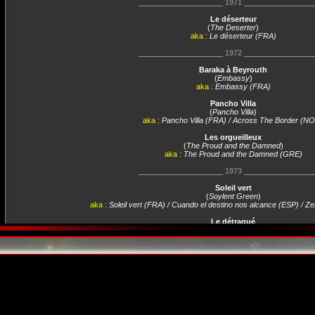
____________________
1971
________________
Le déserteur
(
The Deserter
)
aka :
Le déserteur (FRA)
____________________
1972
________________
Baraka à Beyrouth
(
Embassy
)
aka :
Embassy (FRA)
Pancho Villa
(
Pancho Villa
)
aka :
Pancho Villa (FRA) / Across The Border (N
Les orgueilleux
(
The Proud and the Damned
)
aka :
The Proud and the Damned (GRE)
____________________
1973
________________
Soleil vert
(
Soylent Green
)
aka :
Soleil vert (FRA) / Cuando el destino nos alcance (ESP) / 
Le détraqué
(
The Mad Bomber
)
aka :
Détraqué (FRA) / Le détraqué (FRA)
____________________
1976
________________
Cauchemar au pénitencier
(
Nightmare in Badham County
)
aka :
Cauchemar au pénitencier (FRA) / Alambrada de cri
____________________
1979
________________