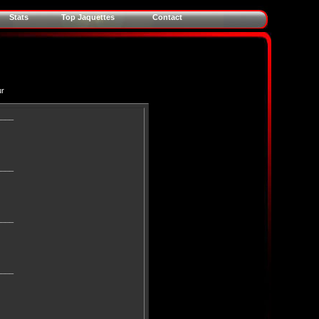
Stats
Top Jaquettes
Contact
ur
____
____
____
____