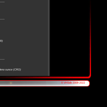
____
____
OR)
____
Zeleno sunce (CRO)
© VHSdb 2008-2022
____
stal (ESP)
____