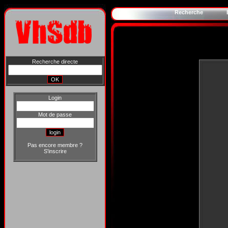
Recherche
Recherche directe
Login
Mot de passe
Pas encore membre ?
S'inscrire