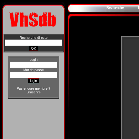
Recherche
Recherche directe
Login
Mot de passe
Pas encore membre ?
S'inscrire