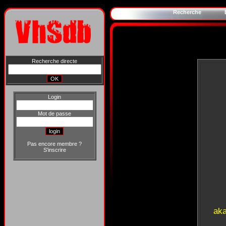
Recherche
Recherche directe
Login
Mot de passe
Pas encore membre ?
S'inscrire
aka