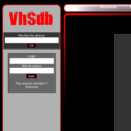
Recherche
Recherche directe
Login
Mot de passe
Pas encore membre ?
S'inscrire