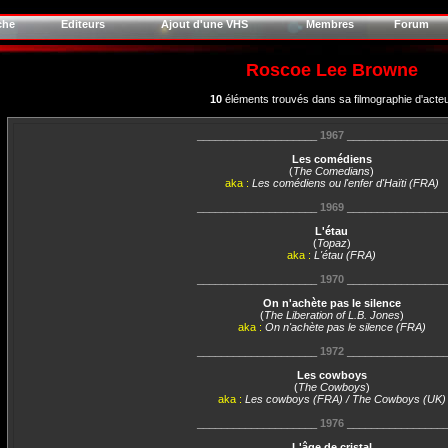
che
Editeurs
Ajout d'une VHS
Membres
Forum
Roscoe Lee Browne
10
éléments trouvés dans sa filmographie d'acte
____________________
1967
________________
Les comédiens
(
The Comedians
)
aka :
Les comédiens ou l'enfer d'Haïti (FRA)
____________________
1969
________________
L'étau
(
Topaz
)
aka :
L'étau (FRA)
____________________
1970
________________
On n'achète pas le silence
(
The Liberation of L.B. Jones
)
aka :
On n'achète pas le silence (FRA)
____________________
1972
________________
Les cowboys
(
The Cowboys
)
aka :
Les cowboys (FRA) / The Cowboys (UK)
____________________
1976
________________
L'âge de cristal