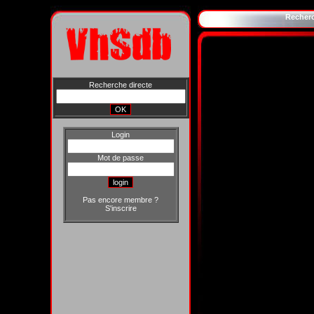
Recher
Recherche directe
Login
Mot de passe
Pas encore membre ?
S'inscrire