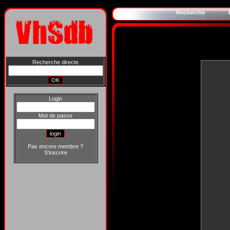
Recherche
Recherche directe
Login
Mot de passe
Pas encore membre ?
S'inscrire