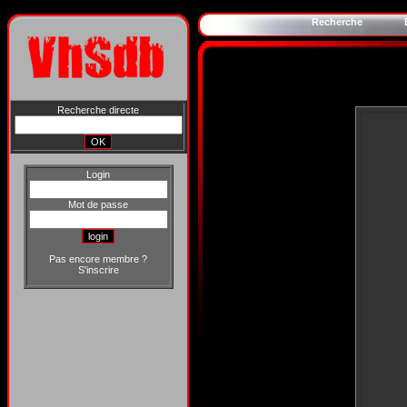
Recherche
Recherche directe
Login
Mot de passe
Pas encore membre ?
S'inscrire