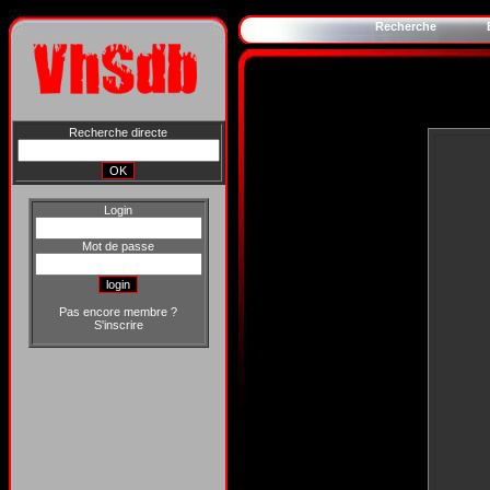
Recherche
Recherche directe
Login
Mot de passe
Pas encore membre ?
S'inscrire