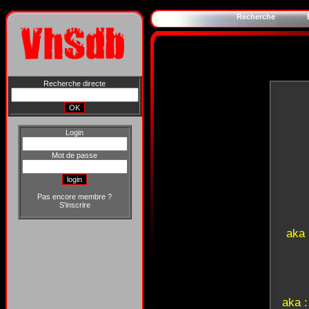
Recherche
Recherche directe
Login
Mot de passe
Pas encore membre ?
S'inscrire
aka
aka 