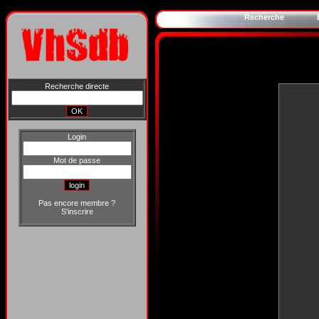
Recherche
Recherche directe
Login
Mot de passe
Pas encore membre ?
S'inscrire