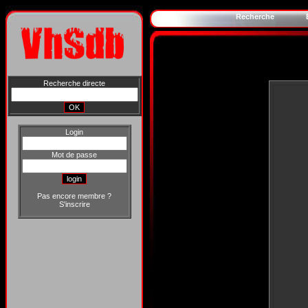
Recherche
Recherche directe
Login
Mot de passe
Pas encore membre ?
S'inscrire