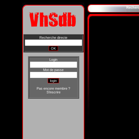
Recher
Recherche directe
Login
Mot de passe
Pas encore membre ?
S'inscrire