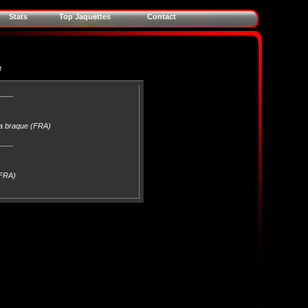
Stats
Top Jaquettes
Contact
r
____
La braque (FRA)
____
(FRA)