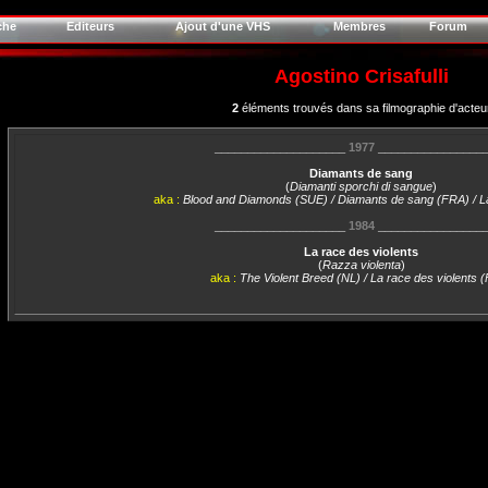
che
Editeurs
Ajout d'une VHS
Membres
Forum
Agostino Crisafulli
2
éléments trouvés dans sa filmographie d'acteu
____________________
1977
________________
Diamants de sang
(
Diamanti sporchi di sangue
)
aka :
Blood and Diamonds (SUE) / Diamants de sang (FRA) / 
____________________
1984
________________
La race des violents
(
Razza violenta
)
aka :
The Violent Breed (NL) / La race des violents 