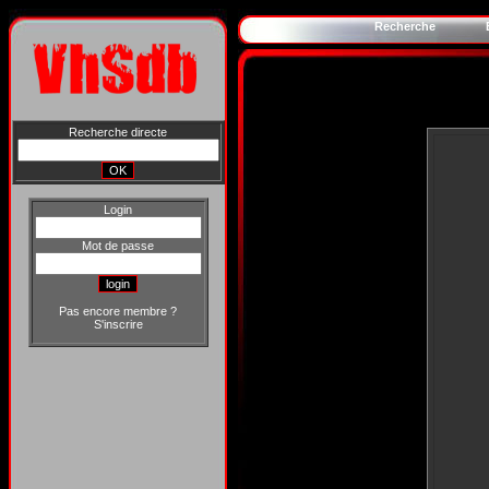
Recherche
Recherche directe
Login
Mot de passe
Pas encore membre ?
S'inscrire