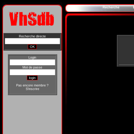
Recherche
Recherche directe
Login
Mot de passe
Pas encore membre ?
S'inscrire