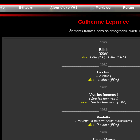
che
Editeurs
Ajout d'une VHS
Membres
Forum
Catherine Leprince
5
éléments trouvés dans sa filmographie d'acteu
____________________
1977
________________
Bilitis
(
Bilitis
)
aka :
Bilitis (NL) / Bilitis (FRA)
____________________
1982
________________
Le choc
(
Le choc
)
aka :
Le choc (FRA)
____________________
1984
________________
Vive les femmes !
(
Vive les femmes !
)
aka :
Vive les femmes ! (FRA)
____________________
1986
________________
Paulette
(
Paulette, la pauvre petite milliardaire
)
aka :
Paulette (FRA)
____________________
1989
________________
Sans défense