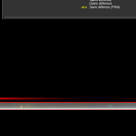
(
Sans défense
)
aka :
Sans défense (FRA)