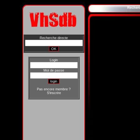
Recher
Recherche directe
Login
Mot de passe
Pas encore membre ?
S'inscrire