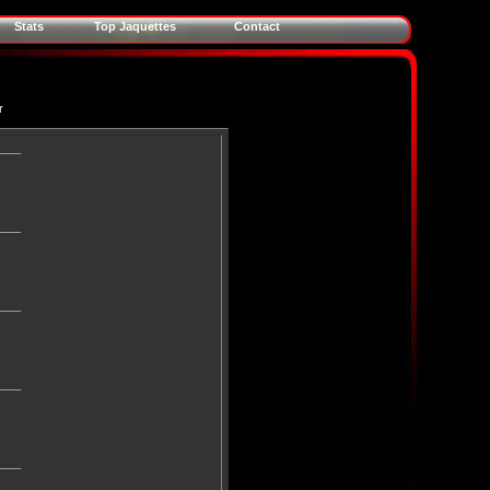
Stats
Top Jaquettes
Contact
r
____
____
____
____
____