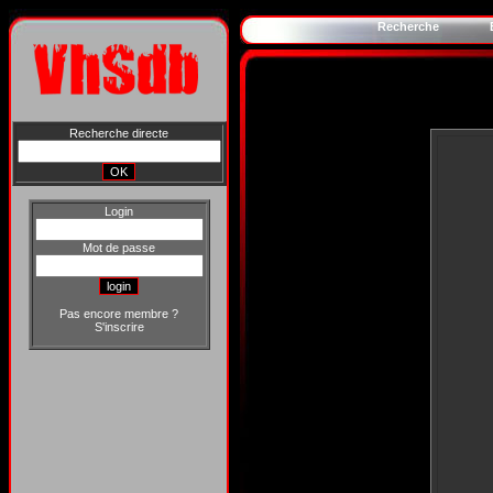
Recherche
Recherche directe
Login
Mot de passe
Pas encore membre ?
S'inscrire