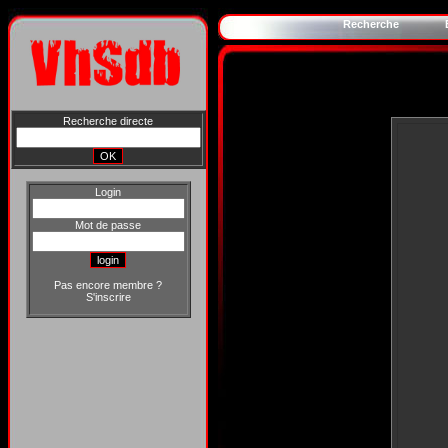
Recherche
Recherche directe
Login
Mot de passe
Pas encore membre ?
S'inscrire