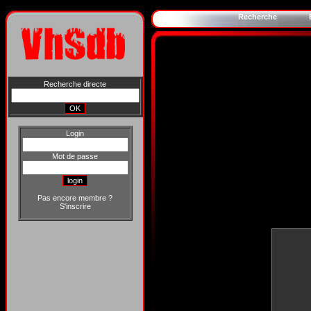
Recherche
Recherche directe
Login
Mot de passe
Pas encore membre ?
S'inscrire