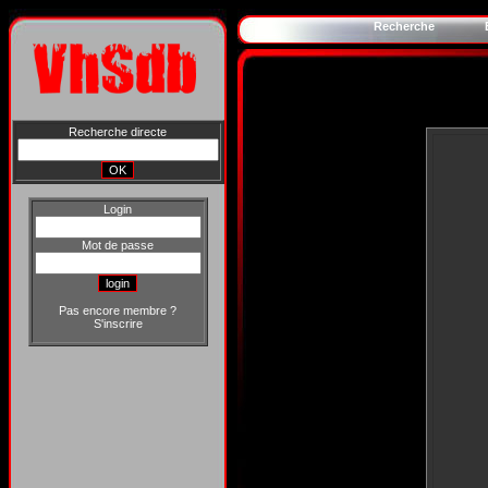
Recherche
Recherche directe
Login
Mot de passe
Pas encore membre ?
S'inscrire