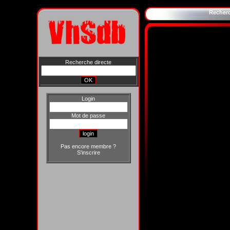
Recher
Recherche directe
Login
Mot de passe
Pas encore membre ?
S'inscrire