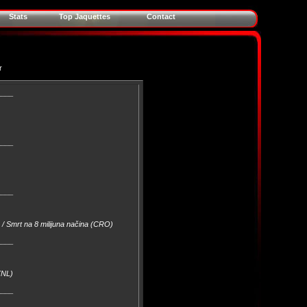
Stats
Top Jaquettes
Contact
r
____
____
____
 / Smrt na 8 milijuna načina (CRO)
____
(NL)
____