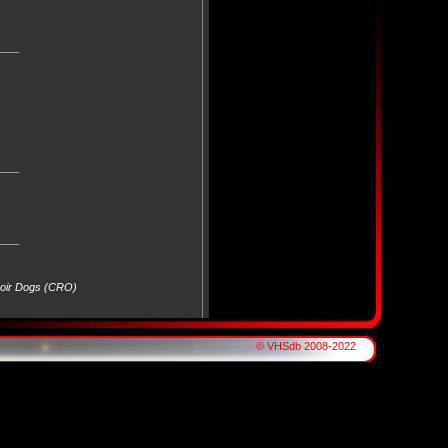
____
____
____
voir Dogs (CRO)
© VHSdb 2008-2022