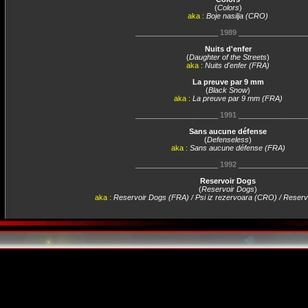
(
Colors
)
aka :
Boje nasilja (CRO)
____________________
1989
________________
Nuits d'enfer
(
Daughter of the Streets
)
aka :
Nuits d'enfer (FRA)
La preuve par 9 mm
(
Black Snow
)
aka :
La preuve par 9 mm (FRA)
____________________
1991
________________
Sans aucune défense
(
Defenseless
)
aka :
Sans aucune défense (FRA)
____________________
1992
________________
Reservoir Dogs
(
Reservoir Dogs
)
aka :
Reservoir Dogs (FRA) / Psi iz rezervoara (CRO) / Reser