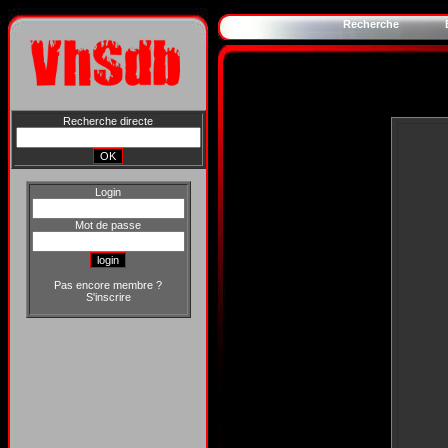
Recherche
Recherche directe
Login
Mot de passe
Pas encore membre ?
S'inscrire