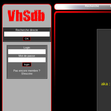
Recherche
Recherche directe
Login
Mot de passe
Pas encore membre ?
S'inscrire
aka 