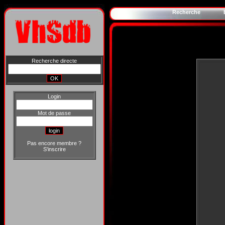
Recherche
Recherche directe
Login
Mot de passe
Pas encore membre ?
S'inscrire