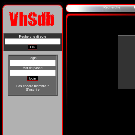
Recherche
Recherche directe
Login
Mot de passe
Pas encore membre ?
S'inscrire