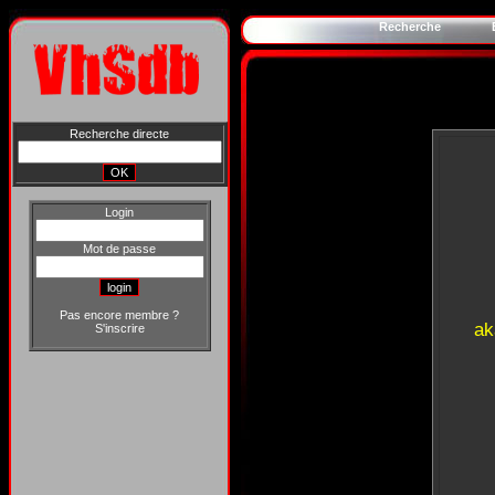
Recherche
Recherche directe
Login
Mot de passe
Pas encore membre ?
ak
S'inscrire