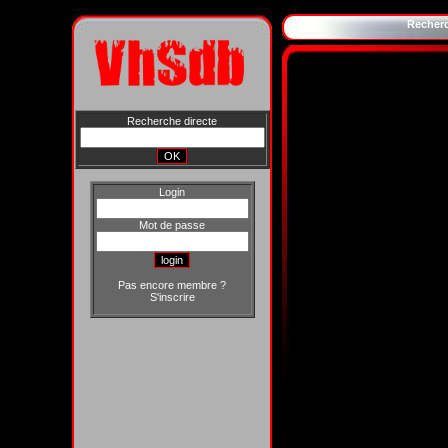
Recher
Recherche directe
Login
Mot de passe
Pas encore membre ?
S'inscrire