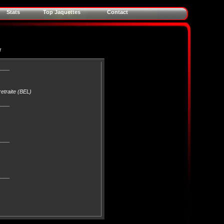
Stats
Top Jaquettes
Contact
r
____
etraite (BEL)
____
____
____