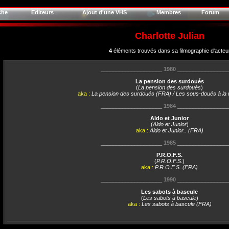
che
Editeurs
Ajout d'une VHS
Membres
Forum
Charlotte Julian
4
éléments trouvés dans sa filmographie d'acteu
____________________
1980
________________
La pension des surdoués
(
La pension des surdoués
)
aka :
La pension des surdoués (FRA) / Les sous-doués à la r
____________________
1984
________________
Aldo et Junior
(
Aldo et Junior
)
aka :
Aldo et Junior.. (FRA)
____________________
1985
________________
P.R.O.F.S.
(
P.R.O.F.S.
)
aka :
P.R.O.F.S. (FRA)
____________________
1990
________________
Les sabots à bascule
(
Les sabots à bascule
)
aka :
Les sabots à bascule (FRA)