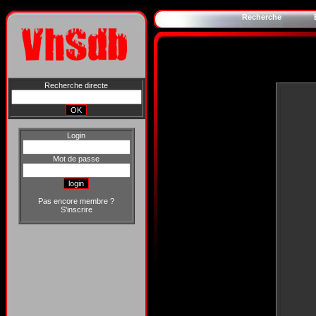
Recherche
Recherche directe
Login
Mot de passe
Pas encore membre ?
S'inscrire